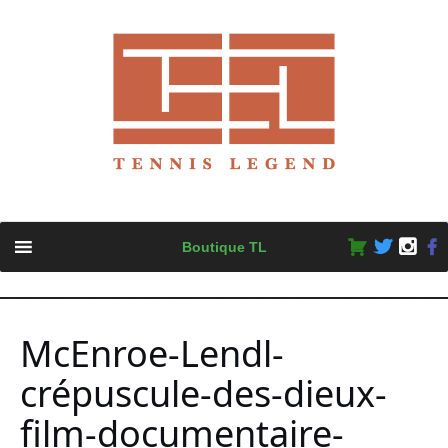
Skip
Boutique TL
to
content
McEnroe-Lendl-
crépuscule-des-dieux-
film-documentaire-