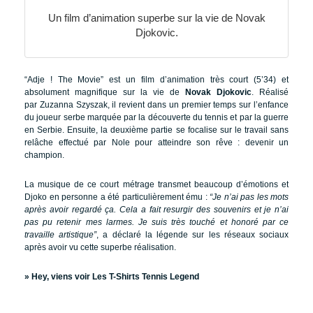
Un film d’animation superbe sur la vie de Novak
Djokovic.
“Adje ! The Movie” est un film d’animation très court (5’34) et
absolument magnifique sur la vie de
Novak Djokovic
. Réalisé
par Zuzanna Szyszak, il revient dans un premier temps sur l’enfance
du joueur serbe marquée par la découverte du tennis et par la guerre
en Serbie. Ensuite, la deuxième partie se focalise sur le travail sans
relâche effectué par Nole pour atteindre son rêve : devenir un
champion.
La musique de ce court métrage transmet beaucoup d’émotions et
Djoko en personne a été particulièrement ému :
“Je n’ai pas les mots
après avoir regardé ça. Cela a fait resurgir des souvenirs et je n’ai
pas pu retenir mes larmes. Je suis très touché et honoré par ce
travaille artistique”
, a déclaré la légende sur les réseaux sociaux
après avoir vu cette superbe réalisation.
»
Hey, viens voir Les T-Shirts Tennis Legend