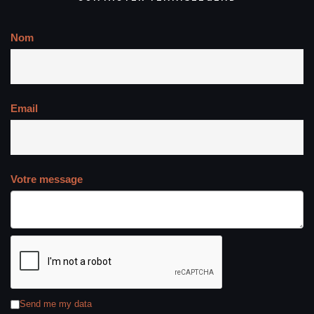
Nom
Email
Votre message
Send me my data