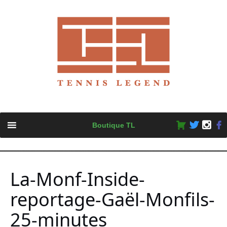
Skip
Boutique TL
to
content
La-Monf-Inside-
reportage-Gaël-Monfils-
25-minutes