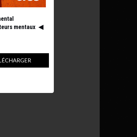
mental
ateurs mentaux
◀︎
LÉCHARGER