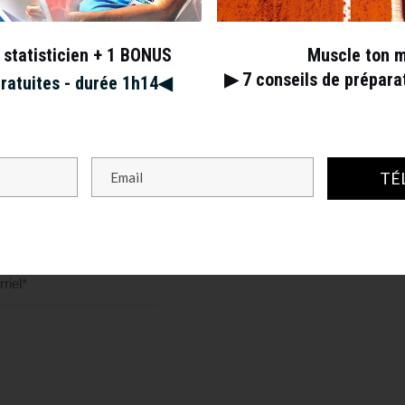
 statisticien + 1 BONUS
Muscle ton 
▶︎ 7
conseils de prépar
gratuites - durée 1h14◀︎
TÉ
s champs obligatoires sont indiqués avec
*