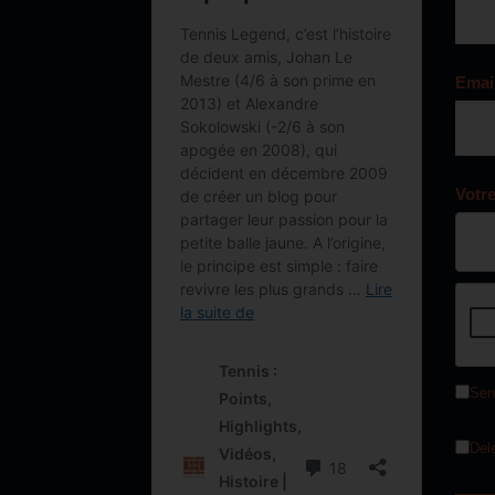
Emai
Votr
Sen
Del