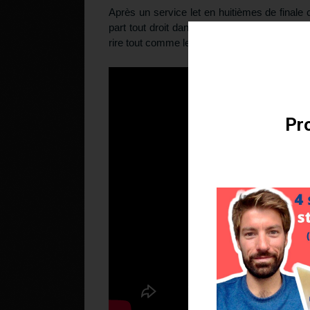
Après un service let en huitièmes de finale
part tout droit dans le ventre du ramasseu
rire tout comme les deux joueurs.
Téléchargez v
Pro