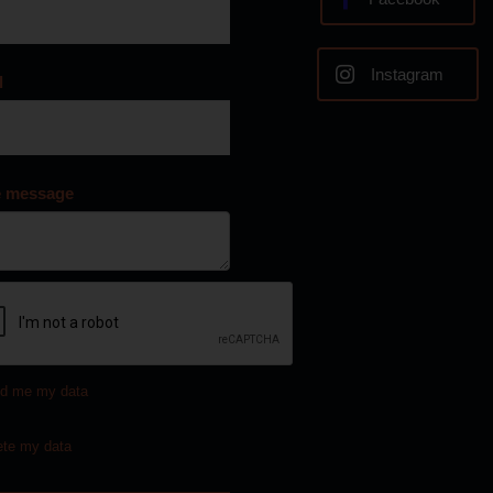
Instagram
l
e message
d me my data
ete my data