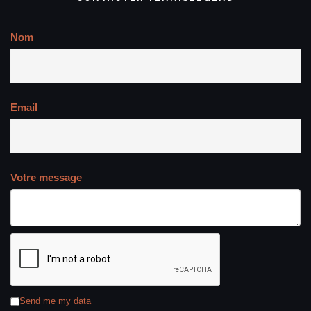
Nom
Email
Votre message
Send me my data