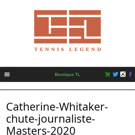
Skip
Boutique TL
to
content
Catherine-Whitaker-
chute-journaliste-
Masters-2020