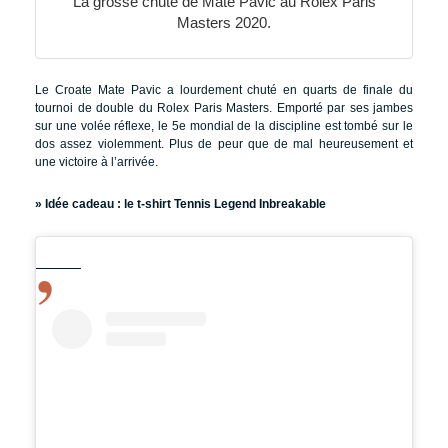
La grosse chute de Mate Pavic au Rolex Paris
Masters 2020.
Le Croate Mate Pavic a lourdement chuté en quarts de finale du
tournoi de double du Rolex Paris Masters. Emporté par ses jambes
sur une volée réflexe, le 5e mondial de la discipline est tombé sur le
dos assez violemment. Plus de peur que de mal heureusement et
une victoire à l’arrivée.
» Idée cadeau :
le t-shirt Tennis Legend Inbreakable