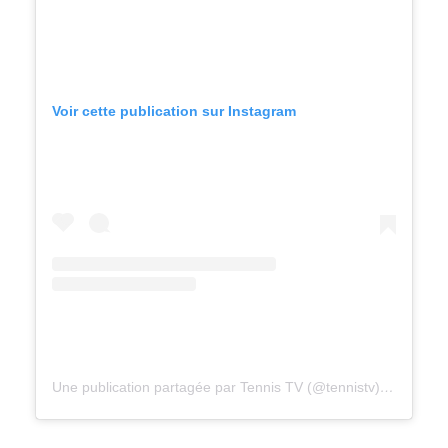
Voir cette publication sur Instagram
Une publication partagée par Tennis TV (@tennistv)
le
7 Nov. 