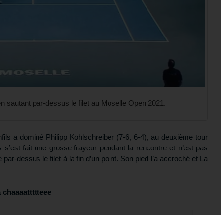
 en sautant par-dessus le filet au Moselle Open 2021.
fils a dominé Philipp Kohlschreiber (7-6, 6-4), au deuxième tour
s’est fait une grosse frayeur pendant la rencontre et n’est pas
 par-dessus le filet à la fin d’un point. Son pied l’a accroché et La
a chaaaattttteee