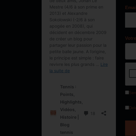
Emai
Votr
Sen
Del