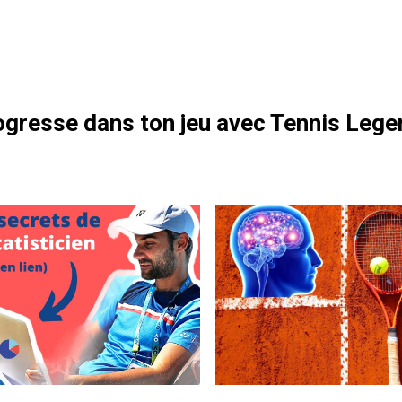
otre formation gratuite
it peur à tout le monde sur ce point
Zkv0PJfh
September 23, 2021
MoselleOpen)
gresse dans ton jeu avec Tennis Lege
@gael_monfils
#MoselleOpen
r
fSz4lDb
September 23, 2021
nisTV)