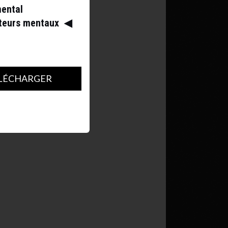
mental
ateurs mentaux
◀︎
LÉCHARGER