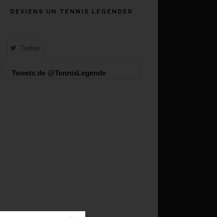
DEVIENS UN TENNIS LEGENDER
Twitter
Tweets de @TennisLegende