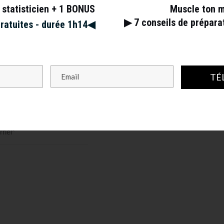
 statisticien + 1 BONUS
Muscle ton 
▶︎ 7
conseils de prépar
gratuites - durée 1h14◀︎
TÉ
s champs obligatoires sont indiqués avec
*