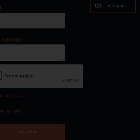
Instagram
l
e message
d me my data
ete my data