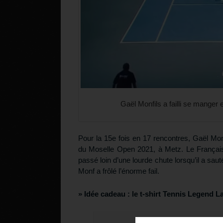
Gaël Monfils a failli se manger
Pour la 15e fois en 17 rencontres, Gaël Mon
du Moselle Open 2021, à Metz. Le Français 
passé loin d’une lourde chute lorsqu’il a sauté
Monf a frôlé l’énorme fail.
» Idée cadeau :
le t-shirt Tennis Legend L