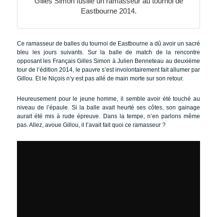
Gilles Simon fusille un ramasseur au tournoi de
Eastbourne 2014.
Ce ramasseur de balles du tournoi de Eastbourne a dû avoir un sacré
bleu les jours suivants. Sur la balle de match de la rencontre
opposant les Français Gilles Simon à Julien Benneteau au deuxième
tour de l’édition 2014, le pauvre s’est involontairement fait allumer par
Gillou. Et le Niçois n’y est pas allé de main morte sur son retour.
Heureusement pour le jeune homme, il semble avoir été touché au
niveau de l’épaule. Si la balle avait heurté ses côtes, son gainage
aurait été mis à rude épreuve. Dans la tempe, n’en parlons même
pas. Allez, avoue Gillou, il t’avait fait quoi ce ramasseur ?