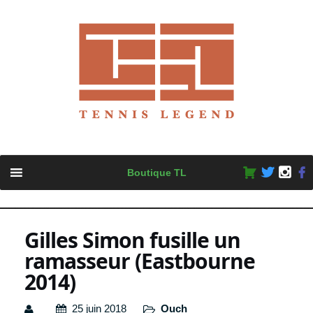
Skip
Boutique TL
to
content
Gilles Simon fusille un
ramasseur (Eastbourne
2014)
25 juin 2018
Ouch