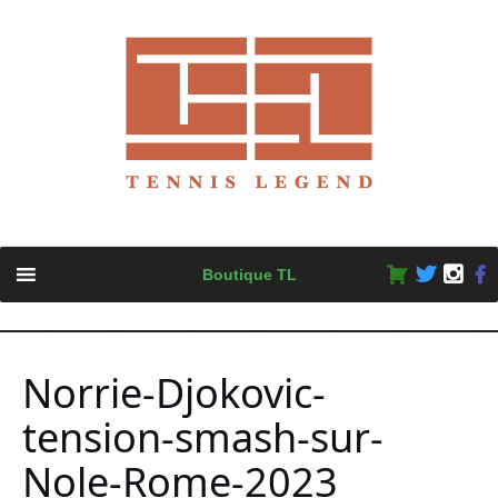
Skip
Boutique TL
to
content
Norrie-Djokovic-
tension-smash-sur-
Nole-Rome-2023