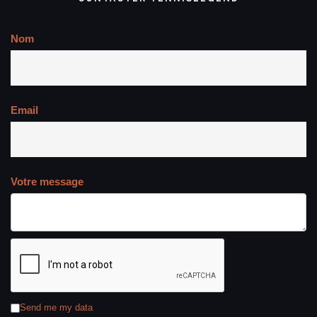
Nom
Email
Votre message
Send me my data