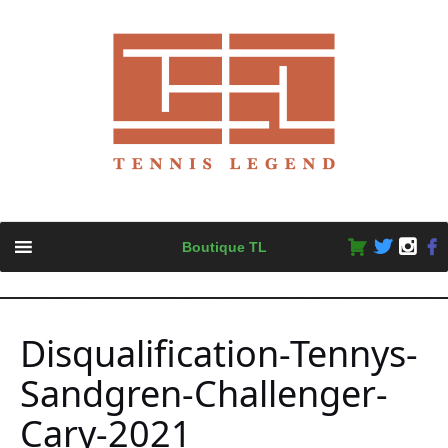
Skip
Boutique TL
to
content
Disqualification-Tennys-
Sandgren-Challenger-
Cary-2021