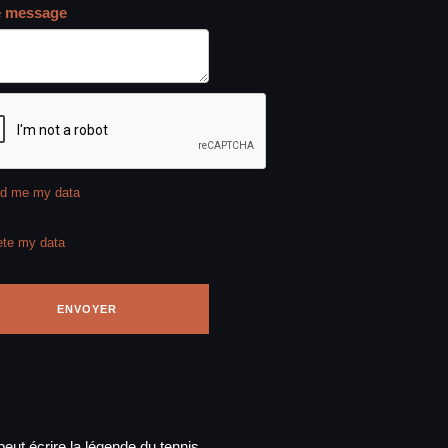
e message
d me my data
ete my data
eut écrire la légende du tennis