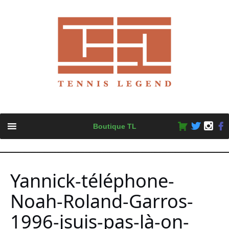
Skip
Boutique TL
to
content
Yannick-téléphone-
Noah-Roland-Garros-
1996-jsuis-pas-là-on-