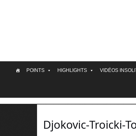
Skip
POINTS
HIGHLIGHTS
VIDÉOS INSOL
to
content
Djokovic-Troicki-T