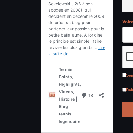
Votr
Sen
Del