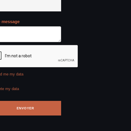
e message
d me my data
ete my data