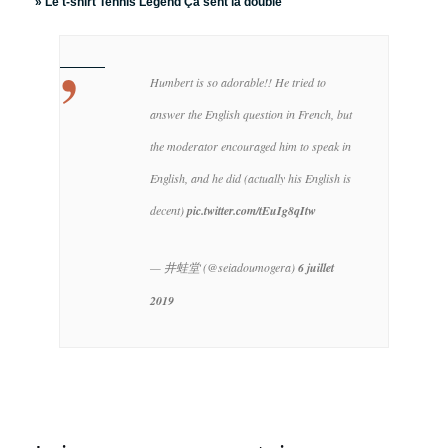
»
Le t-shirt Tennis Legend Ça sent la double
Humbert is so adorable!! He tried to
answer the English question in French, but
the moderator encouraged him to speak in
English, and he did (actually his English is
decent)
pic.twitter.com/tEuIg8qItw
— 井蛙堂 (@seiadoumogera)
6 juillet
2019