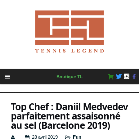
Skip
Boutique TL
to
content
Top Chef : Daniil Medvedev
parfaitement assaisonné
au sel (Barcelone 2019)
28 avril 2019
Fun