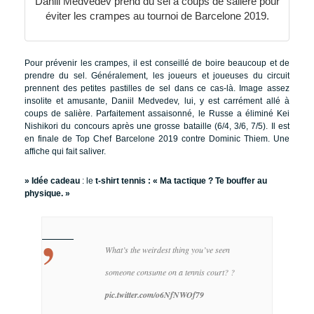
Daniil Medvedev prend du sel à coups de salière pour
éviter les crampes au tournoi de Barcelone 2019.
Pour prévenir les crampes, il est conseillé de boire beaucoup et de
prendre du sel. Généralement, les joueurs et joueuses du circuit
prennent des petites pastilles de sel dans ce cas-là. Image assez
insolite et amusante, Daniil Medvedev, lui, y est carrément allé à
coups de salière. Parfaitement assaisonné, le Russe a éliminé Kei
Nishikori du concours après une grosse bataille (6/4, 3/6, 7/5). Il est
en finale de Top Chef Barcelone 2019 contre Dominic Thiem. Une
affiche qui fait saliver.
» Idée cadeau
: le
t-shirt tennis : « Ma tactique ? Te bouffer au
physique. »
What’s the weirdest thing you’ve seen
someone consume on a tennis court? ?
pic.twitter.com/o6NfNWOf79