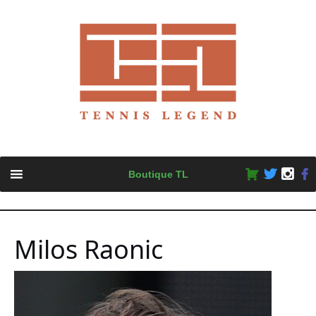
Skip
Boutique TL
to
content
Milos Raonic