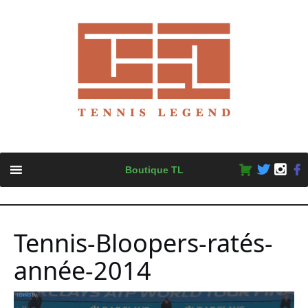
Skip
Boutique TL
to
content
Tennis-Bloopers-ratés-
année-2014