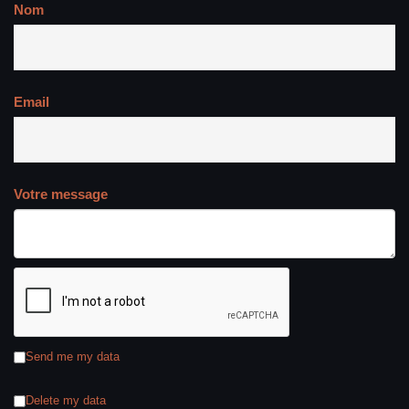
Nom
Email
Votre message
Send me my data
Delete my data