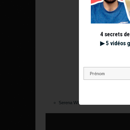
4 secrets de
▶︎ 5 vidéos 
Serena Williams désorientée à Wimb