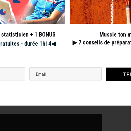
 statisticien + 1 BONUS
Muscle ton 
▶︎ 7
conseils de prépar
gratuites - durée 1h14◀︎
TÉ
ledon