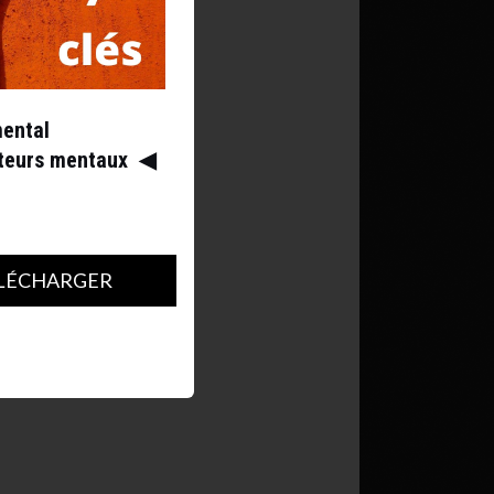
mental
ateurs mentaux
◀︎
LÉCHARGER