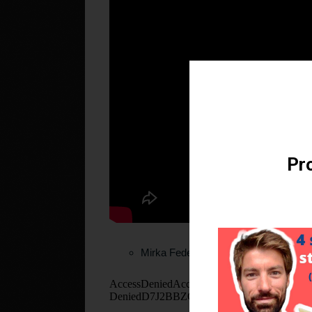
Téléchargez v
Pro
Mirka Federer qui provoque Stan Wa