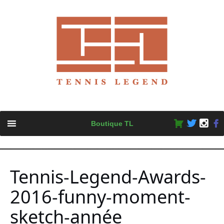
Skip
Boutique TL
to
content
Tennis-Legend-Awards-
2016-funny-moment-
sketch-année