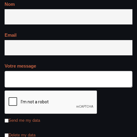
Nom
Email
Votre message
Send me my data
Delete my data