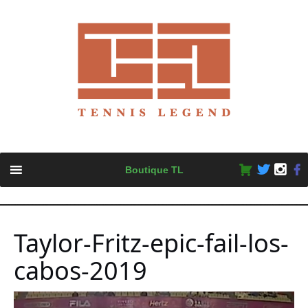
Skip
Boutique TL
to
content
Taylor-Fritz-epic-fail-los-
cabos-2019