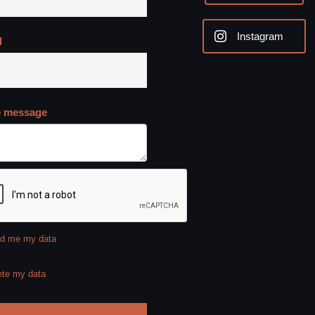
Instagram
l
e message
d me my data
ete my data