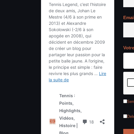
Emai
Votr
Sen
Del