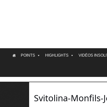
Skip
POINTS
HIGHLIGHTS
VIDÉOS INSOL
to
content
Svitolina-Monfils-J