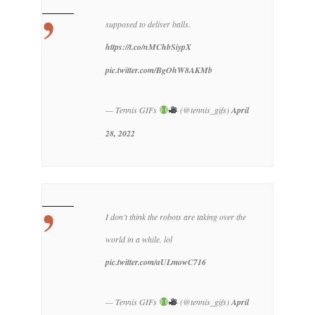
supposed to deliver balls.
https://t.co/nMChbSiypX
pic.twitter.com/BgOhW8AKMb
— Tennis GIFs
(@tennis_gifs)
April
28, 2022
I don’t think the robots are taking over the
world in a while. lol
pic.twitter.com/aULmowC716
— Tennis GIFs
(@tennis_gifs)
April