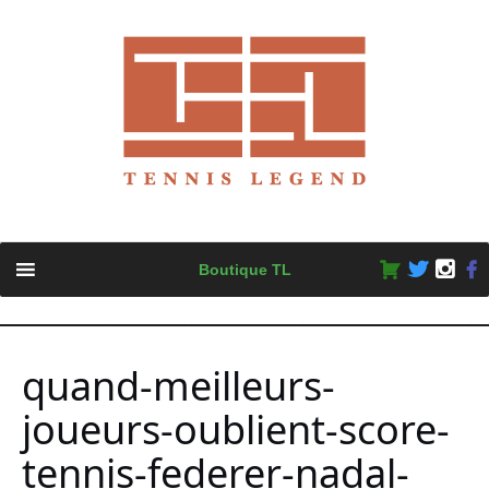
Skip
Boutique TL
to
content
quand-meilleurs-
joueurs-oublient-score-
tennis-federer-nadal-