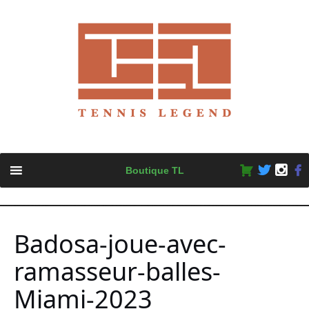
Skip
Boutique TL
to
content
Badosa-joue-avec-
ramasseur-balles-
Miami-2023