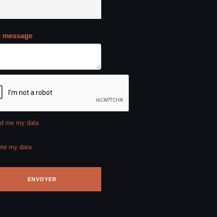
e message
d me my data
ete my data