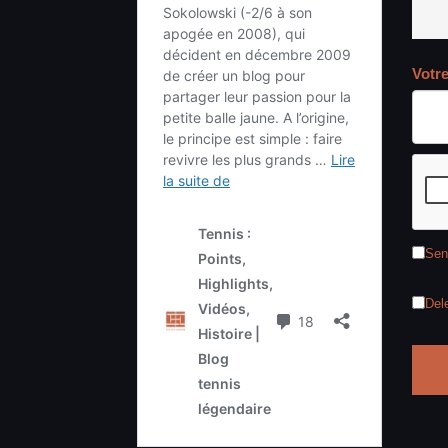
Votr
Sen
Del