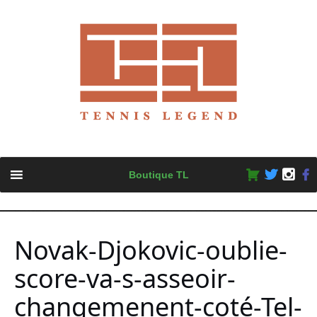
Skip
Boutique TL
to
content
Novak-Djokovic-oublie-
score-va-s-asseoir-
changemenent-coté-Tel-