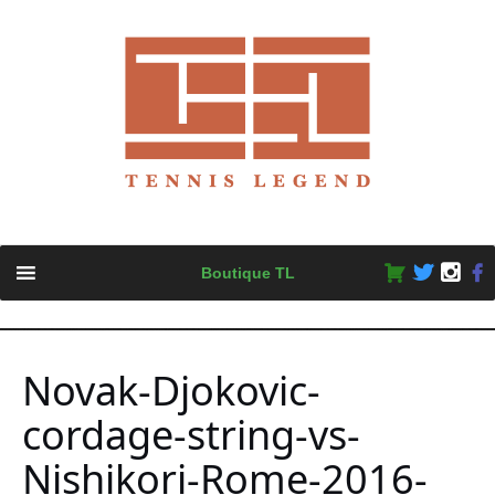
Skip
Boutique TL
to
content
Novak-Djokovic-
cordage-string-vs-
Nishikori-Rome-2016-