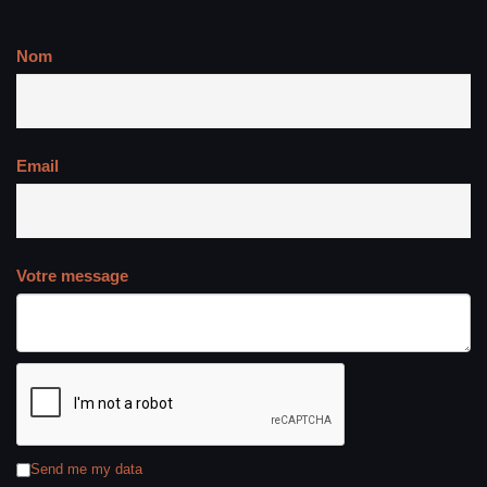
Nom
Email
Votre message
Send me my data