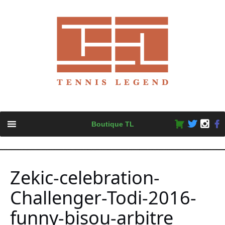
Skip
Boutique TL
to
content
Zekic-celebration-
Challenger-Todi-2016-
funny-bisou-arbitre