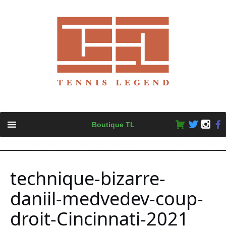
Skip
Boutique TL
to
content
technique-bizarre-
daniil-medvedev-coup-
droit-Cincinnati-2021