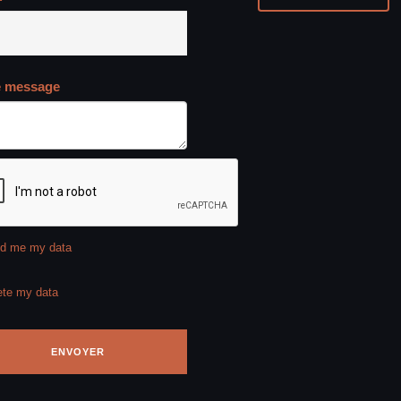
e message
d me my data
ete my data