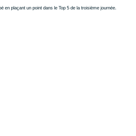
 en plaçant un point dans le Top 5 de la troisième journée.
4 secrets de statisticien + 1 BONUS
Muscle ton mental
▶︎ 7
conseils de préparateurs mentaux
◀
▶︎ 5 vidéos gratuites - durée 1h14◀︎
TÉLÉCHARGER