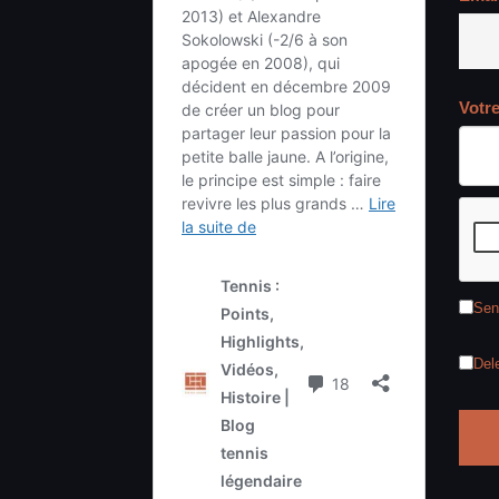
Votr
Sen
Del