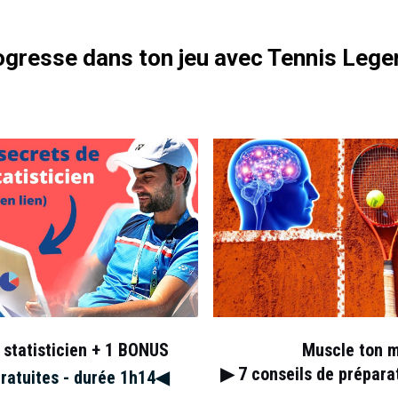
s un point de pénalité pour avoir dit à l’arbitre qu’il n’avait pas de
gresse dans ton jeu avec Tennis Lege
@beinsports_FR
arcelone ! Très bon !
//t.co/odvN6OmLsX
25 avril 2016
TennisLegende)
 statisticien + 1 BONUS
Muscle ton 
▶︎ 7
conseils de prépar
gratuites - durée 1h14◀︎