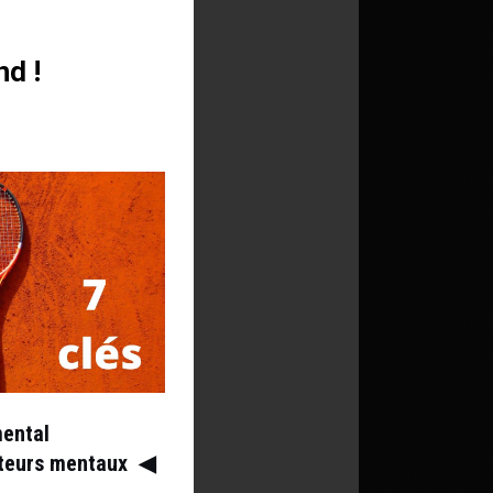
nd !
mental
ateurs mentaux
◀︎