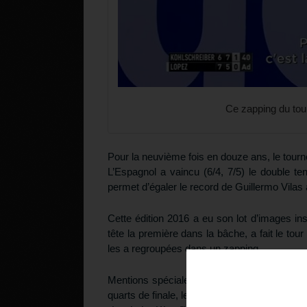
Ce zapping du tou
Pour la neuvième fois en douze ans, le tourn
L’Espagnol a vaincu (6/4, 7/5) le double tenan
permet d’égaler le record de Guillermo Vilas
Cette édition 2016 a eu son lot d’images in
tête la première dans la bâche, a fait le to
les a regroupées dans un zapping.
Téléchargez v
Mentions spéciales pour le Gaulois, pour Be
quarts de finale, le Français nous a sorti un