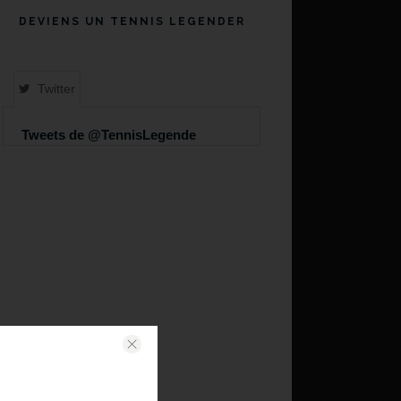
DEVIENS UN TENNIS LEGENDER
Twitter
Tweets de @TennisLegende