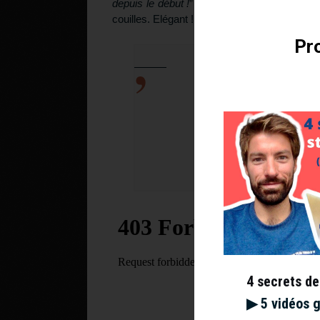
depuis le début !
” Quant à l’Allemand, il a pri
couilles. Elégant !
Pro
Le zapping de B
@bcnopenbs
https:
— Tennis Legend (@
4 secrets de
▶︎ 5 vidéos 