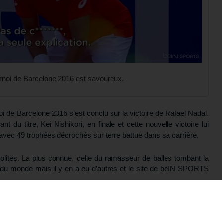
rnoi de Barcelone 2016 est savoureux.
oi de Barcelone 2016 s’est conclu sur la victoire de Rafael Nadal.
t du titre, Kei Nishikori, en finale et cette nouvelle victoire lui
 avec 49 trophées décrochés sur terre battue dans sa carrière.
solites. La plus connue, celle du ramasseur de balles tombant la
ur du monde mais il y en a eu d’autres et le site de beIN SPORTS
otre formation gratuite
noît Paire et pour Philipp Kohlschreiber. Face à Malek Jaziri en
 grand classique du joueur amateur : “
La chatte du mec ! La chatte