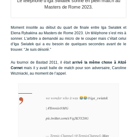
Le téléphone d’Iga Swiatek sonne en plein match au
Masters de Rome 2023.
Moment insolite au début du quart de finale entre Iga Swiatek et
Elena Rybakina au Masters de Rome 2023. Un téléphone s’est mis à
sonner. L’arbitre a demandé au micro de le couper mais c’était celui
d’Iga Swiatek qui a eu besoin de quelques secondes avant de le
trouver. “Je suis désolé.”
Au tournoi de Bastad 2011, il était
arrivé la même chose à Alizé
Cornet
mais il y avait balle de match pour son adversaire, Caroline
Wozniacki, au moment de l’appel.
we wonder who it was
@iga_swiatek
|
#TennisOMG
pic.twitter.com/xVqJK5Y28G
— Tennis Channel (@TennisChannel)
May