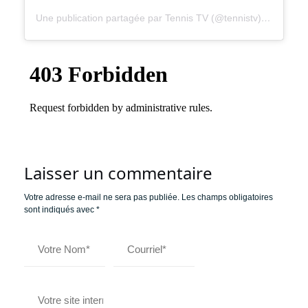
Une publication partagée par Tennis TV (@tennistv)
le
15 Oct.
Laisser un commentaire
Votre adresse e-mail ne sera pas publiée.
Les champs obligatoires
sont indiqués avec
*