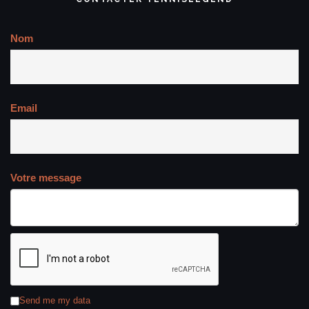
Nom
Email
Votre message
Send me my data