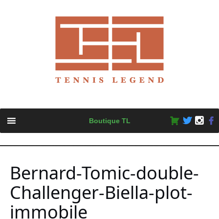
Skip
Boutique TL
to
content
Bernard-Tomic-double-
Challenger-Biella-plot-
immobile