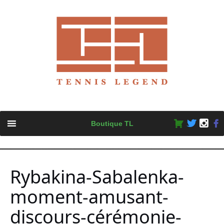
Skip
Boutique TL
to
content
Rybakina-Sabalenka-
moment-amusant-
discours-cérémonie-