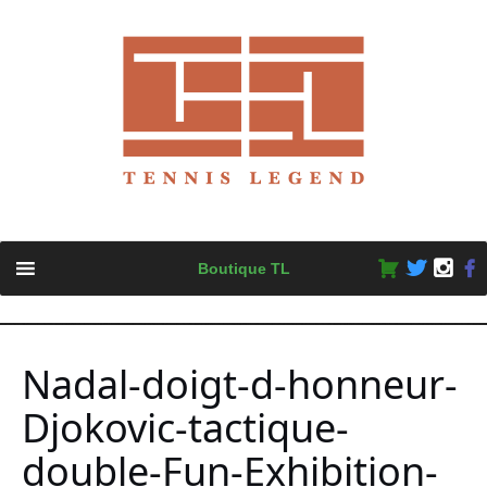
Skip
Boutique TL
to
content
Nadal-doigt-d-honneur-
Djokovic-tactique-
double-Fun-Exhibition-