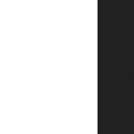
l
s mentaux
◀︎
HARGER