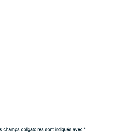
ts de statisticien + 1 BONUS
Muscle ton menta
▶︎ 7
conseils de préparateur
déos gratuites - durée 1h14◀︎
TÉLÉC
s champs obligatoires sont indiqués avec
*