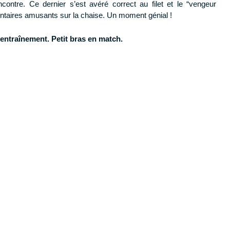
ncontre. Ce dernier s’est avéré correct au filet et le “vengeur
aires amusants sur la chaise. Un moment génial !
l’entraînement. Petit bras en match.
z votre formation gratuite
Progresse dans ton jeu avec Tennis Legend !