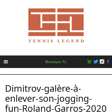
Skip
Boutique TL
to
content
Dimitrov-galère-à-
enlever-son-jogging-
fun-Roland-Garros-2020