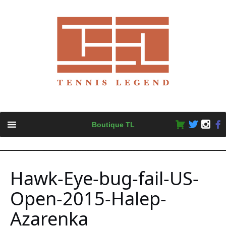
Skip
Boutique TL
to
content
Hawk-Eye-bug-fail-US-
Open-2015-Halep-
Azarenka