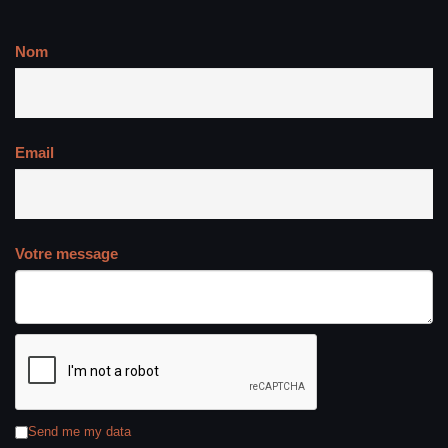
Nom
Email
Votre message
Send me my data