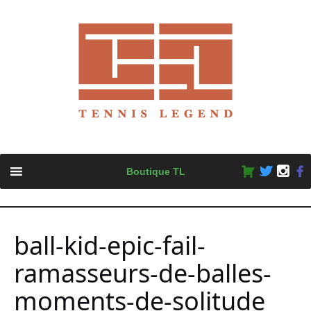
Skip
Boutique TL
to
content
ball-kid-epic-fail-
ramasseurs-de-balles-
moments-de-solitude