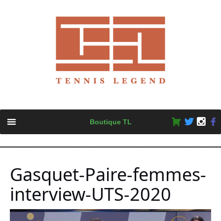
Skip
Boutique TL
to
content
Gasquet-Paire-femmes-
interview-UTS-2020