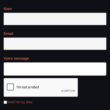
Nom
Email
Votre message
Send me my data