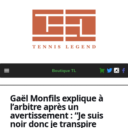
Skip
Boutique TL
to
content
Gaël Monfils explique à
l’arbitre après un
avertissement : “Je suis
noir donc je transpire