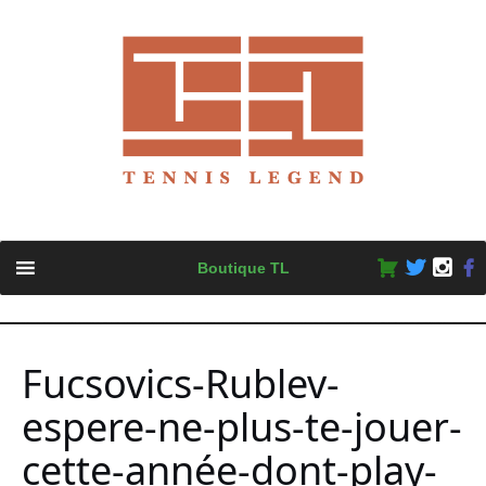
Skip
Boutique TL
to
content
Fucsovics-Rublev-
espere-ne-plus-te-jouer-
cette-année-dont-play-