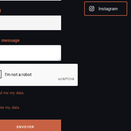
Instagram
l
e message
d me my data
ete my data