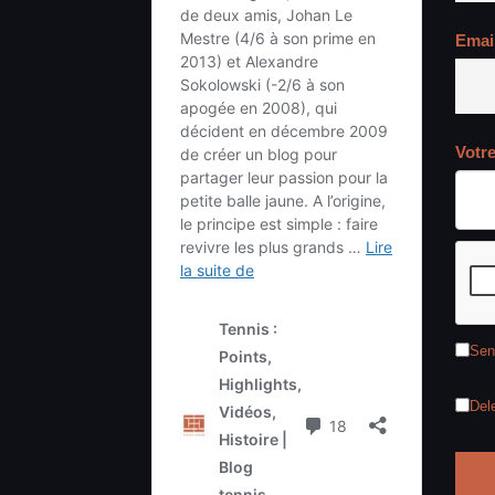
Emai
Votr
Sen
Del