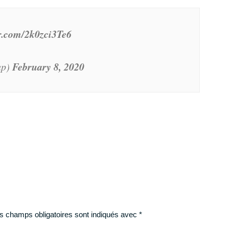
er.com/2k0zci3Te6
February 8, 2020
up)
Téléchargez votre formation gratuite
Progresse dans ton jeu avec Tennis Legend !
4 secrets de statisticien + 1 BONUS
Muscle ton mental
▶︎ 7
conseils de préparateurs mentaux
◀︎
▶︎ 5 vidéos gratuites - durée 1h14◀︎
TÉLÉCHARGER
s champs obligatoires sont indiqués avec
*