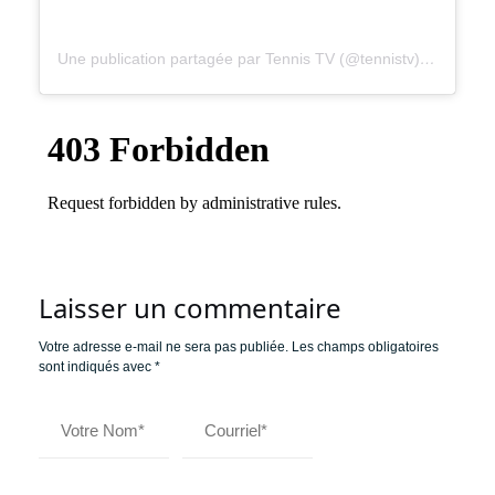
Une publication partagée par Tennis TV (@tennistv)
le
5 Févr.
Laisser un commentaire
Votre adresse e-mail ne sera pas publiée.
Les champs obligatoires
sont indiqués avec
*