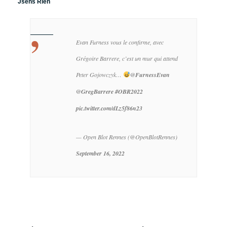
Jsens Rien
Evan Furness vous le confirme, avec
Grégoire Barrere, c’est un mur qui attend
Peter Gojowczyk…
@FurnessEvan
@GregBarrere
#OBR2022
pic.twitter.com/dLz5f86n23
— Open Blot Rennes (@OpenBlotRennes)
September 16, 2022