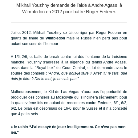
Mikhail Youzhny demande de l’aide à Andre Agassi à
Wimbledon en 2012 pour battre Roger Federer.
Juillet 2012. Mikhail Youzhny se fait corriger par Roger Federer en
quarts de finale de
Wimbledon
mais le Russe n’en perd pas pour
autant son sens de l’humour.
A 1/6, 2/6, et balle de break contre lui dès l’entame de la troisième
manche, Youzhny s’adresse à la légende du tennis Andre Agassi,
assis dans la “Royal box” du Court Central, et lui demande avec le
sourire des conseils :
“Andre, que dois-je faire ? Allez, tu le sais, que
dois-je faire ? Dis-le moi, je ne sais pas.”
Malheureusement, le Kid de Las Vegas n’aura pas l’opportunité de
prodiguer des conseils au Moscovite qui s’inclinera sèchement, pour
la quatorzième fois en autant de rencontres contre Federer, 6/1, 6/2,
6/2. Le bilan est désormais de 16-0 pour le Suisse et il n’a concédé
que 4 petits sets…
»
le t-shirt “J’ai essayé de jouer intelligemment. Ce n’est pas mon
jeu.”