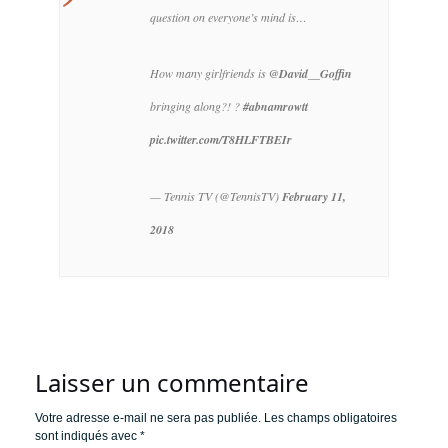
question on everyone’s mind is…
How many girlfriends is
@David__Goffin
bringing along?! ?
#abnamrowtt
pic.twitter.com/T8HLFTBEIr
— Tennis TV (@TennisTV)
February 11,
2018
Laisser un commentaire
Votre adresse e-mail ne sera pas publiée.
Les champs obligatoires
sont indiqués avec
*