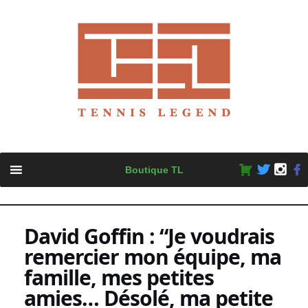
Skip
Boutique TL
to
content
David Goffin : “Je voudrais
remercier mon équipe, ma
famille, mes petites
amies… Désolé, ma petite