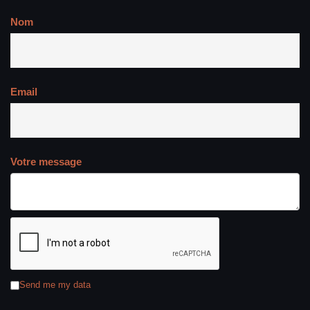
Nom
Email
Votre message
Send me my data