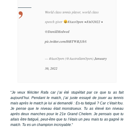
World class tennis player, world class
speech giver
#AusOpen
•
#AO2022
•
@DaniilMedwed
pic.twitter.com/l0BTWRJ1bS
— #AusOpen (@AustralianOpen)
January
30, 2022
“
Je veux féliciter Rafa car j’ai été stupéfait par ce que tu as fait
aujourd’hui. Pendant le match, j’ai juste essayé de jouer au tennis
mais après le match je lui ai demandé : Es-tu fatigué ? Car c’était fou.
Je pense que le niveau était monstrueux. Tu as élevé ton niveau
après deux manches pour le 21e Grand Chelem. Je pensais que tu
allais être fatigué, peut-être que tu l’étais un peu mais tu as gagné le
match. Tu es un champion incroyable.
“