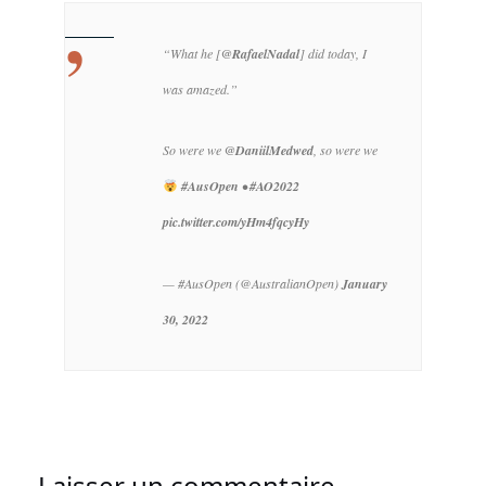
“What he [
@RafaelNadal
] did today, I
was amazed.”
So were we
@DaniilMedwed
, so were we
#AusOpen
•
#AO2022
pic.twitter.com/yHm4fqcyHy
— #AusOpen (@AustralianOpen)
January
30, 2022
Laisser un commentaire